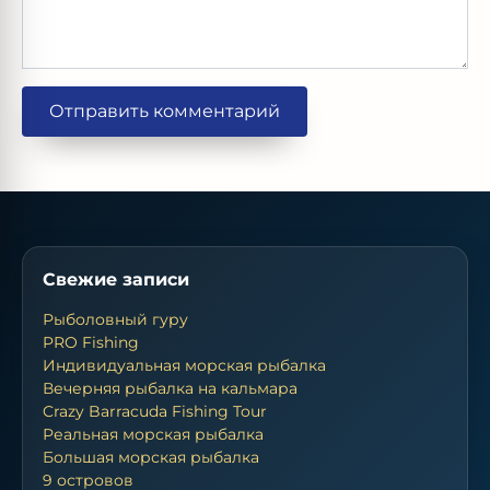
Свежие записи
Рыболовный гуру
PRO Fishing
Индивидуальная морская рыбалка
Вечерняя рыбалка на кальмара
Crazy Barracuda Fishing Tour
Реальная морская рыбалка
Большая морская рыбалка
9 островов