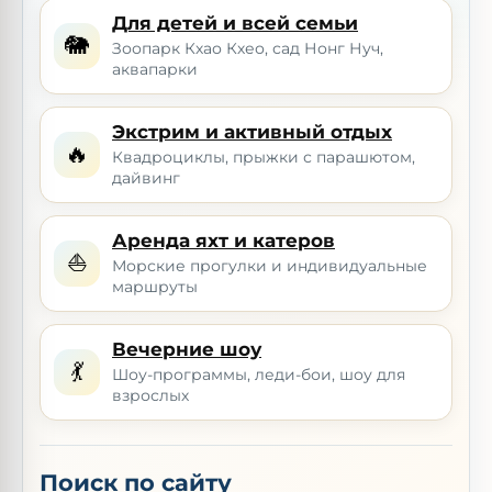
Для детей и всей семьи
🐘
Зоопарк Кхао Кхео, сад Нонг Нуч,
аквапарки
Экстрим и активный отдых
🔥
Квадроциклы, прыжки с парашютом,
дайвинг
Аренда яхт и катеров
⛵
Морские прогулки и индивидуальные
маршруты
Вечерние шоу
💃
Шоу-программы, леди-бои, шоу для
взрослых
Поиск по сайту