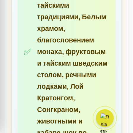
тайскими
традициями, Белым
храмом,
благословением
монаха, фруктовым
и тайским шведским
столом, речными
лодками, Лой
Кратонгом,
Сонгкраном,
животными и
кабаре-шоу во